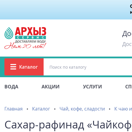
До
Дос
Каталог
ВОДА
АКЦИИ
УСЛУГИ
СП
Главная
Каталог
Чай, кофе, сладости
К чаю и
Сахар-рафинад «Чайкофс