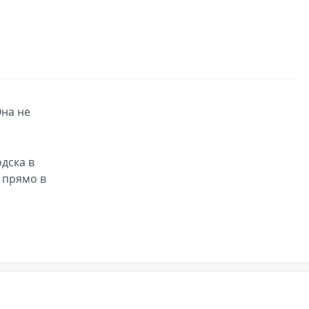
Она не
дска в
 прямо в