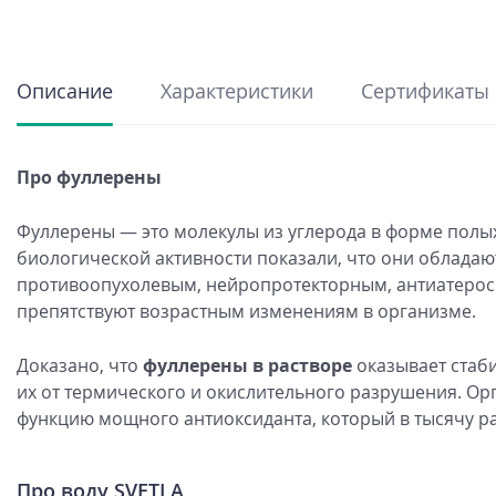
Описание
Характеристики
Сертификаты
Про фуллерены
Фуллерены — это молекулы из углерода в форме пол
биологической активности показали, что они облада
противоопухолевым, нейропротекторным, антиатерос
препятствуют возрастным изменениям в организме.
Доказано, что
фуллерены в растворе
оказывает стаб
их от термического и окислительного разрушения. О
функцию мощного антиоксиданта, который в тысячу р
Про воду SVETLA