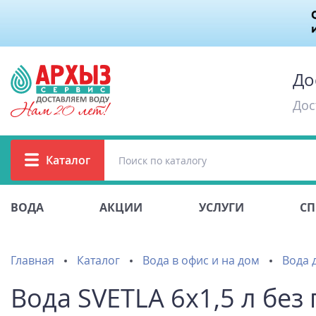
До
Дос
Каталог
ВОДА
АКЦИИ
УСЛУГИ
СП
Главная
Каталог
Вода в офис и на дом
Вода д
Вода SVETLA 6х1,5 л без 