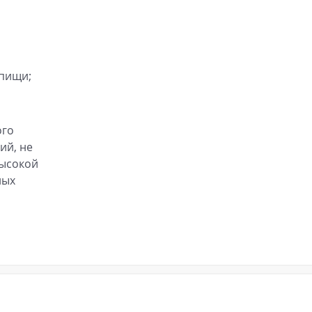
 пищи;
ого
ий, не
высокой
ных