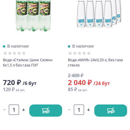
В наличии
В наличии
Вода «Стэлмас Цинк Селен»
Вода «МИЯ» 24х0,33 л, без газа
6х1,5 л без газа ПЭТ
стекло
2 400 ₽
720 ₽
2 040 ₽
/6 бут
/24 бут
120 ₽
85 ₽
за шт.
за шт.