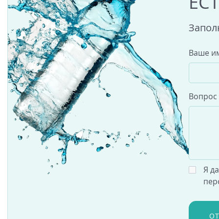
ЕС
Запол
Ваше и
Вопрос
Я д
пер
О