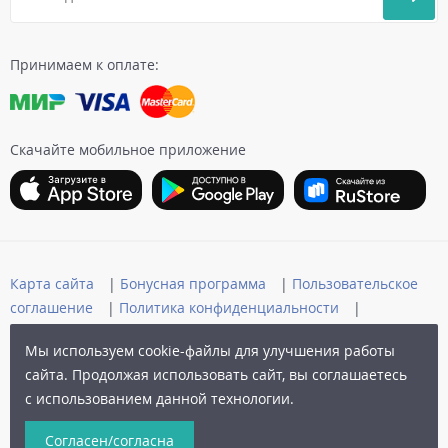
Принимаем к оплате:
Скачайте мобильное приложение
Карта сайта
|
Бонусная программа
|
Пользовательское
соглашение
|
Политика конфиденциальности
|
Публичная оферта
Мы используем cookie-файлы для улучшения работы
© 2006-2026 Архыз Сервис
сайта. Продолжая использовать сайт, вы соглашаетесь
с использованием данной технологии.
Разработка сайта:
Согласен/согласна