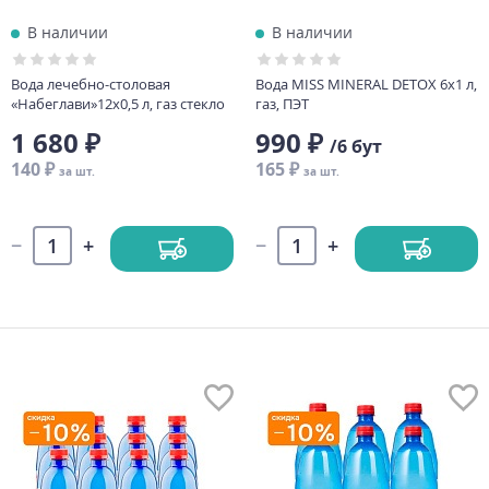
В наличии
В наличии
Вода лечебно-столовая
Вода MISS MINERAL DETOX 6х1 л,
«Набеглави»12х0,5 л, газ стекло
газ, ПЭТ
1 680 ₽
990 ₽
/6 бут
140 ₽
165 ₽
за шт.
за шт.