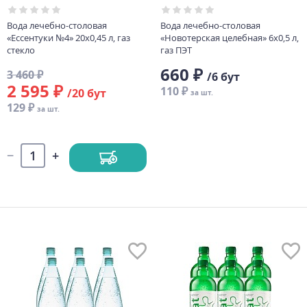
Вода лечебно-столовая
Вода лечебно-столовая
«Ессентуки №4» 20х0,45 л, газ
«Новотерская целебная» 6х0,5 л,
стекло
газ ПЭТ
660 ₽
3 460 ₽
/6 бут
2 595 ₽
110 ₽
/20 бут
за шт.
129 ₽
за шт.