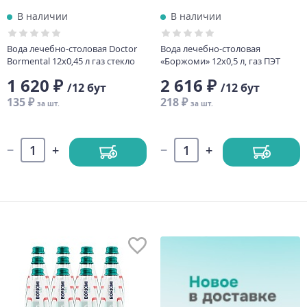
В наличии
В наличии
Вода лечебно-столовая Doctor
Вода лечебно-столовая
Bormental 12х0,45 л газ стекло
«Боржоми» 12х0,5 л, газ ПЭТ
1 620 ₽
2 616 ₽
/12 бут
/12 бут
135 ₽
218 ₽
за шт.
за шт.