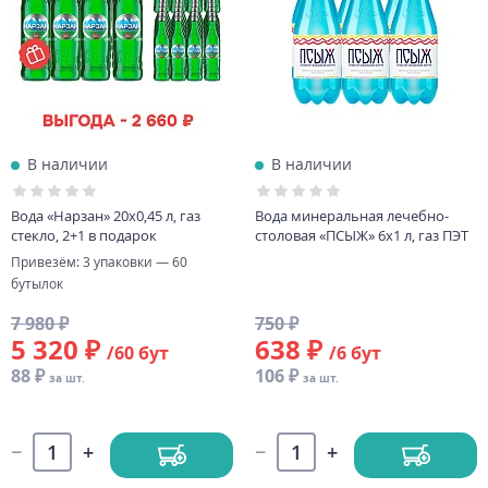
В наличии
В наличии
Вода «Нарзан» 20х0,45 л, газ
Вода минеральная лечебно-
стекло, 2+1 в подарок
столовая «ПСЫЖ» 6х1 л, газ ПЭТ
Привезём: 3 упаковки — 60
бутылок
7 980 ₽
750 ₽
5 320 ₽
638 ₽
/60 бут
/6 бут
88 ₽
106 ₽
за шт.
за шт.