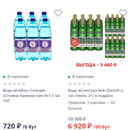
В наличии
В наличии
Вода лечебно-столовая
Вода «Ессентуки №4» 20х0,45 л,
«Стэлмас Кремнистая» 6х1 л газ
газ стекло, 2+1 в подарок
ПЭТ
Привезём: 3 упаковки — 60
бутылок
10 380 ₽
720 ₽
6 920 ₽
/6 бут
/60 бут