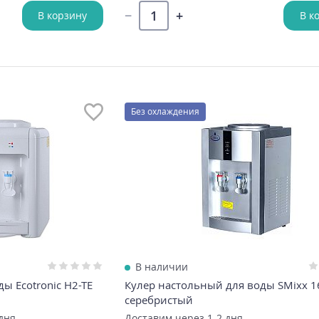
В корзину
В к
Без охлаждения
В наличии
ы Ecotronic H2-TE
Кулер настольный для воды SMixx 1
серебристый
дня
Доставим через 1-2 дня