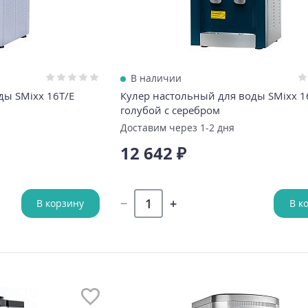
В наличии
ды SMixx 16T/E
Кулер настольный для воды SMixx 1
голубой с серебром
Доставим через 1-2 дня
12 642 ₽
В корзину
В к