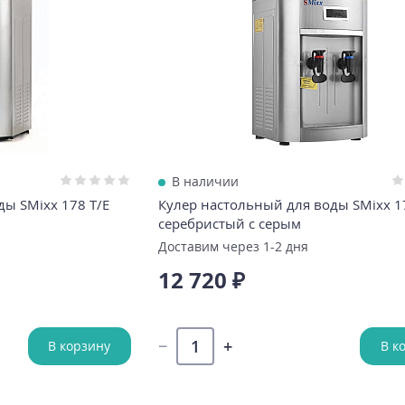
В наличии
ды SMixx 178 T/E
Кулер настольный для воды SMixx 1
серебристый с серым
Доставим через 1-2 дня
12 720 ₽
В корзину
В к
Реклама
?