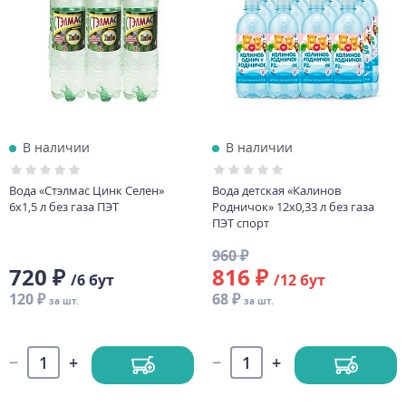
В наличии
В наличии
Вода «Стэлмас Цинк Селен»
Вода детская «Калинов
6х1,5 л без газа ПЭТ
Родничок» 12х0,33 л без газа
ПЭТ спорт
960 ₽
720 ₽
816 ₽
/6 бут
/12 бут
120 ₽
68 ₽
за шт.
за шт.