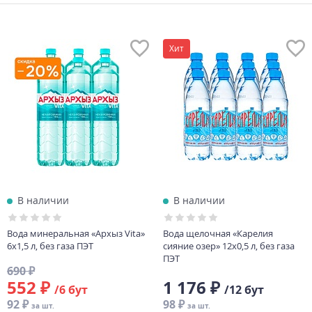
Хит
В наличии
В наличии
Вода минеральная «Архыз Vita»
Вода щелочная «Карелия
6х1,5 л, без газа ПЭТ
сияние озер» 12х0,5 л, без газа
ПЭТ
690 ₽
552 ₽
1 176 ₽
/6 бут
/12 бут
92 ₽
98 ₽
за шт.
за шт.