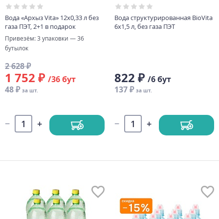
Вода «Архыз Vita» 12х0,33 л без
Вода структурированная BioVita
газа ПЭТ, 2+1 в подарок
6х1,5 л, без газа ПЭТ
Привезём: 3 упаковки — 36
бутылок
2 628 ₽
1 752 ₽
822 ₽
/36 бут
/6 бут
48 ₽
137 ₽
за шт.
за шт.