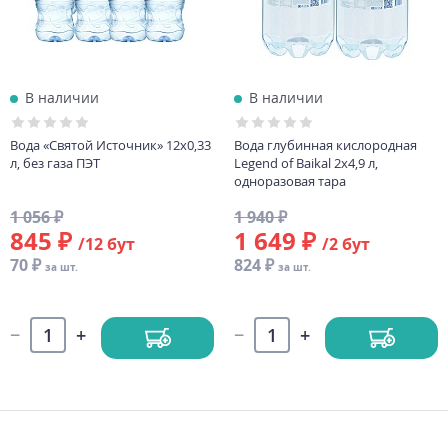
В наличии
В наличии
Вода «Святой Источник» 12х0,33
Вода глубинная кислородная
л, без газа ПЭТ
Legend of Baikal 2х4,9 л,
одноразовая тара
1 056 ₽
1 940 ₽
845 ₽
1 649 ₽
/12 бут
/2 бут
70 ₽
824 ₽
за шт.
за шт.