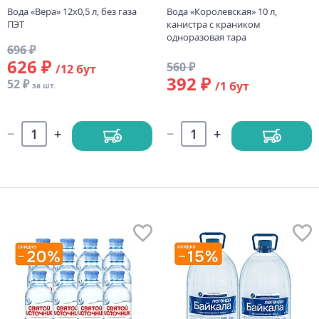
Вода «Вера» 12х0,5 л, без газа
Вода «Королевская» 10 л,
ПЭТ
канистра с краником
одноразовая тара
696 ₽
626 ₽
560 ₽
/12 бут
392 ₽
52 ₽
/1 бут
за шт.