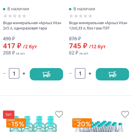
В наличии
В наличии
Вода минеральная «Архыз Vita»
Вода минеральная «Архыз Vita»
2х5 л, одноразовая тара
12х0,33 л, без газа ПЭТ
490 ₽
876 ₽
417 ₽
745 ₽
/2 бут
/12 бут
208 ₽
62 ₽
за шт.
за шт.
Хит