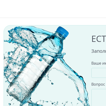
ЕС
Запол
Ваше и
Вопрос