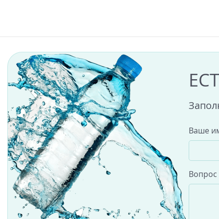
ЕС
Запол
Ваше и
Вопрос