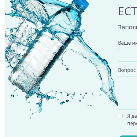
ЕС
Запол
Ваше и
Вопрос
Я д
пер