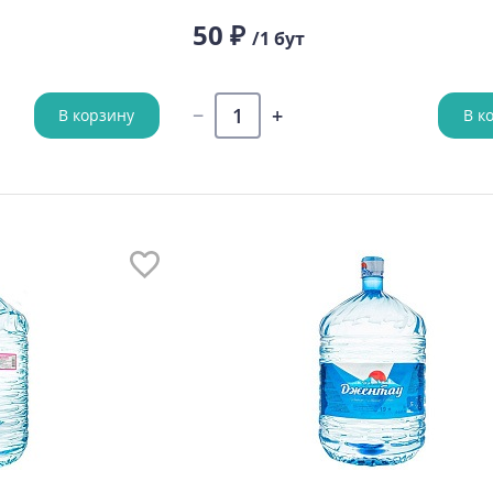
50 ₽
/1 бут
В корзину
В к