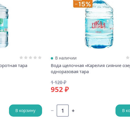
В наличии
боротная тара
Вода щелочная «Карелия сияние озер
одноразовая тара
1 120 ₽
952 ₽
В корзину
В к