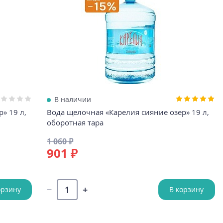
В наличии
» 19 л,
Вода щелочная «Карелия сияние озер» 19 л,
оборотная тара
1 060 ₽
901 ₽
орзину
В корзину