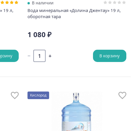
В наличии
 19 л,
Вода минеральная «Долина Джентау» 19 л,
оборотная тара
1 080 ₽
орзину
В корзину
Кислород