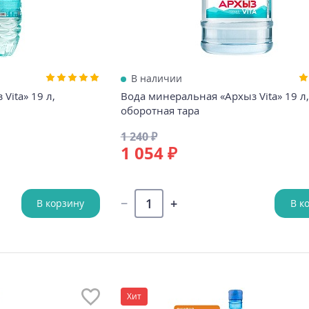
В наличии
Vita» 19 л,
Вода минеральная «Архыз Vita» 19 л,
оборотная тара
1 240 ₽
1 054 ₽
В корзину
В к
Хит