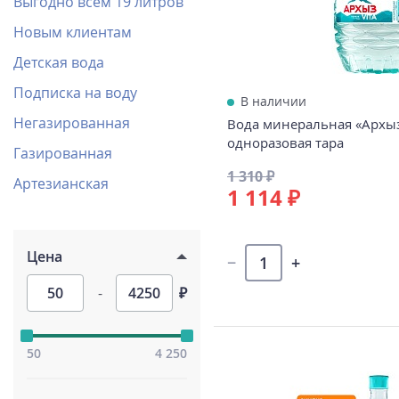
Выгодно всем 19 литров
Новым клиентам
Детская вода
Подписка на воду
В наличии
Негазированная
Вода минеральная «Архыз 
одноразовая тара
Газированная
1 310 ₽
Артезианская
1 114 ₽
Цена
-
₽
50
4 250