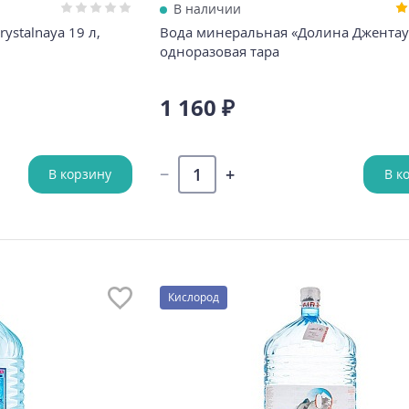
В наличии
ystalnaya 19 л,
Вода минеральная «Долина Джентау»
одноразовая тара
1 160 ₽
В корзину
В к
Кислород