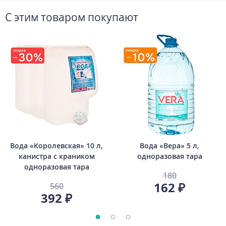
С этим товаром покупают
Вода «Королевская» 10 л,
Вода «Вера» 5 л,
канистра с краником
одноразовая тара
одноразовая тара
180
162 ₽
560
392 ₽