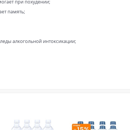
огает при похудении;
ет память;
следы алкогольной интоксикации;