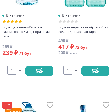
В наличии
В наличии
Вода щелочная «Карелия
Вода минеральная «Архыз Vita»
сияние озер» 5 л, одноразовая
2х5 л, одноразовая тара
тара
490 ₽
417 ₽
265 ₽
/2 бут
239 ₽
208 ₽
/1 бут
за шт.
Хит