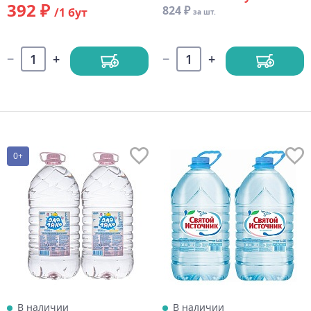
392 ₽
824 ₽
/1 бут
за шт.
0+
В наличии
В наличии