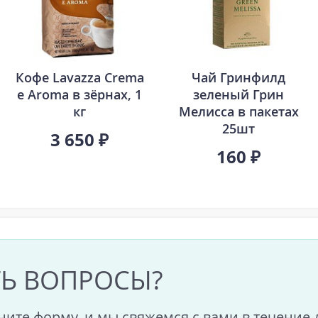
Кофе Lavazza Crema
Чай Гринфилд
e Aroma в зёрнах, 1
зеленый Грин
кг
Мелисса в пакетах
25шт
3 650 ₽
160 ₽
ТЬ ВОПРОСЫ?
ните форму, и мы свяжемся с вами в течение 