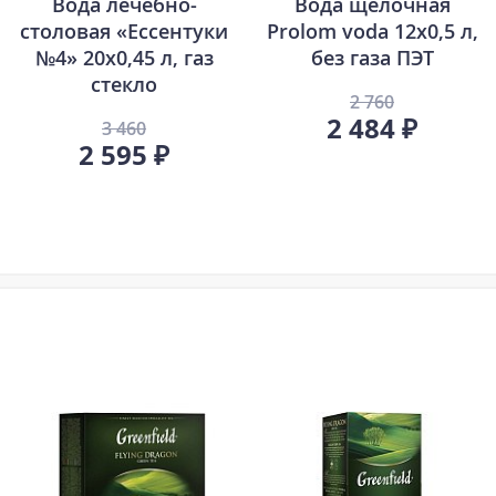
Вода лечебно-
Вода щелочная
столовая «Ессентуки
Prolom voda 12х0,5 л,
№4» 20х0,45 л, газ
без газа ПЭТ
стекло
2 760
2 484 ₽
3 460
2 595 ₽