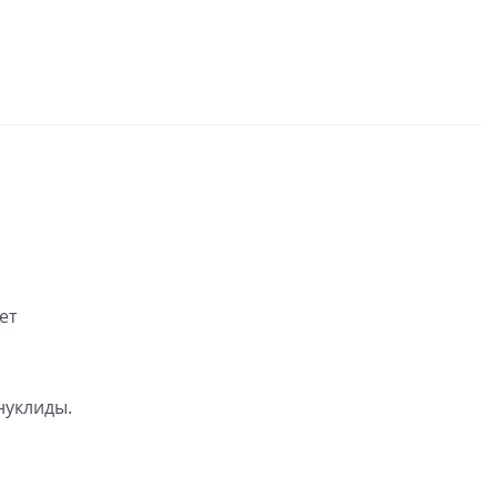
ет
нуклиды.