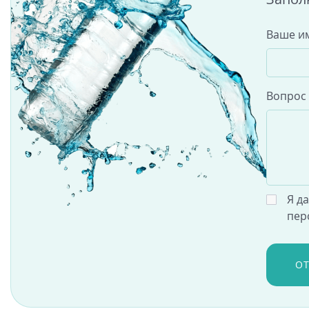
Ваше и
Вопрос
Я д
пер
О