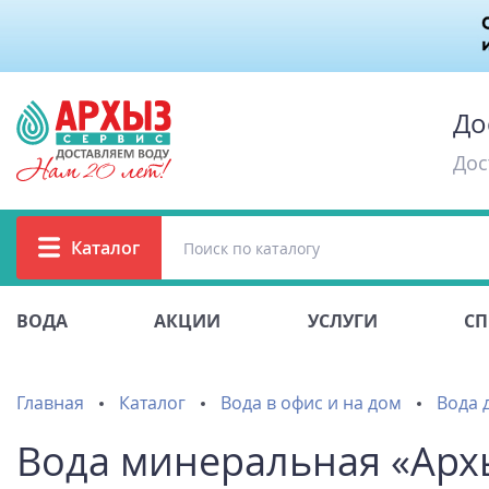
До
Дос
Каталог
ВОДА
АКЦИИ
УСЛУГИ
СП
Главная
Каталог
Вода в офис и на дом
Вода д
Вода минеральная «Архыз 