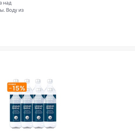
в над
ы. Воду из