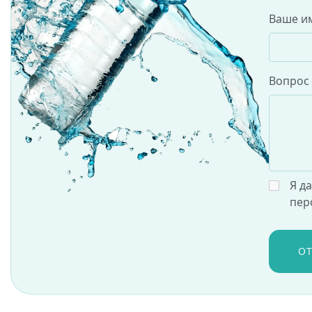
Ваше и
Вопрос
Я д
пер
О