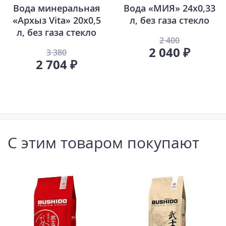
Вода минеральная
Вода «МИЯ» 24х0,33
«Архыз Vita» 20х0,5
л, без газа стекло
л, без газа стекло
2 400
2 040 ₽
3 380
2 704 ₽
С этим товаром покупают