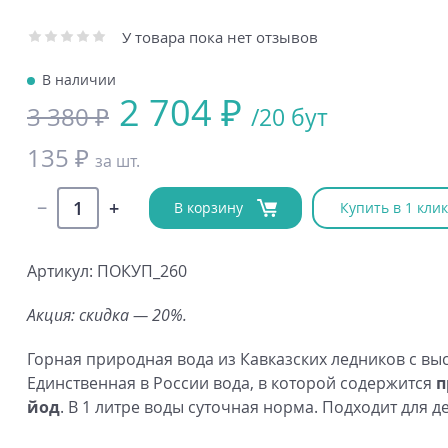
У товара пока нет отзывов
В наличии
2 704 ₽
3 380 ₽
/20 бут
135 ₽
за шт.
В корзину
Купить в 1 клик
Артикул: ПОКУП_260
Акция: скидка — 20%.
Горная природная вода из Кавказских ледников с выс
Единственная в России вода, в которой содержится
п
йод
. В 1 литре воды суточная норма. Подходит для д